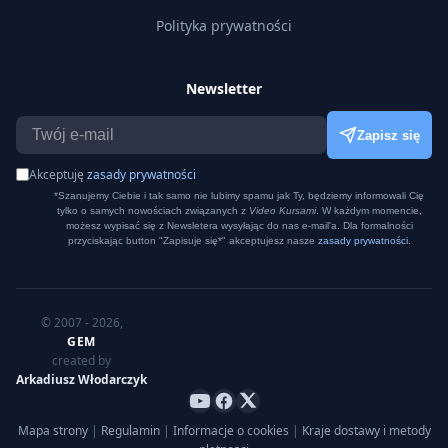
Polityka prywatności
Newsletter
Zapisz się
Akceptuję
zasady prywatności
*Szanujemy Ciebie i tak samo nie lubimy spamu jak Ty, będziemy informowali Cię
tylko o samych nowościach związanych z
Video Kursami
. W każdym momencie,
możesz wypisać się z Newsletera wysyłając do nas e-mail'a. Dla formalności
przyciskając button "Zapisuje się*" akceptujesz nasze
zasady prywatności.
© 2007 - 2026,
GEM
created by
Arkadiusz Włodarczyk
Mapa strony
|
Regulamin
|
Informacje o cookies
|
Kraje dostawy i metody