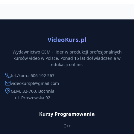
VideoKurs.pl
Wydawnictwo GEM - lider w produkcji profesjonalnych
kursów video w Polsce. Ponad 15 lat doświadczenia w
edukacji online.
tel./kom.: 606 192 567
videokurspl@gmail.com
GEM, 32-700, Bochnia
ul. Proszowska 92
Kursy Programowania
C++