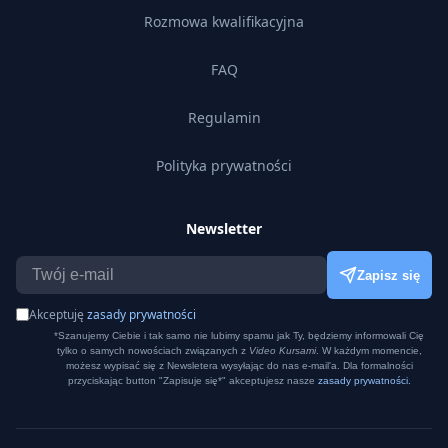
Rozmowa kwalifikacyjna
FAQ
Regulamin
Polityka prywatności
Newsletter
Zapisz się
Akceptuję
zasady prywatności
*Szanujemy Ciebie i tak samo nie lubimy spamu jak Ty, będziemy informowali Cię
tylko o samych nowościach związanych z
Video Kursami
. W każdym momencie,
możesz wypisać się z Newsletera wysyłając do nas e-mail'a. Dla formalności
przyciskając button "Zapisuje się*" akceptujesz nasze
zasady prywatności.