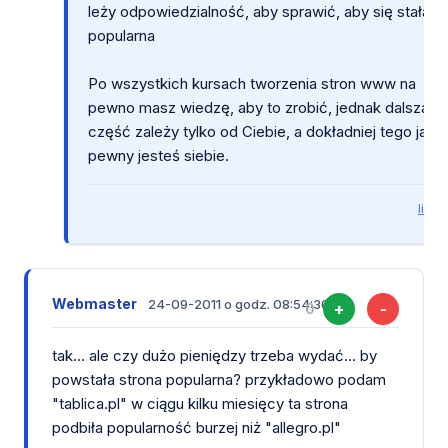
leży odpowiedzialność, aby sprawić, aby się stała
popularna
Po wszystkich kursach tworzenia stron www na
pewno masz wiedzę, aby to zrobić, jednak dalsza
część zależy tylko od Ciebie, a dokładniej tego jak
pewny jesteś siebie.
link
Webmaster
24-09-2011 o godz. 08:54:36
+
-
0
tak... ale czy dużo pieniędzy trzeba wydać... by
powstała strona popularna? przykładowo podam
"tablica.pl" w ciągu kilku miesięcy ta strona
podbiła popularność burzej niż "allegro.pl"