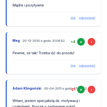
Mądre i pozytywne
link
|
odpowiedz
Meg
20-12-2010 o godz. 21:06:52
+
-
+4
Pewnie, ze tak! Trzeba iść do przodu!
link
|
odpowiedz
Adam Klingoński
05-04-2011 o godz. 17:04:52
+
-
-21
Witam, jestem specjalistą ds. motywacji i
uzależnień. Proszę o zadawanie pytań.