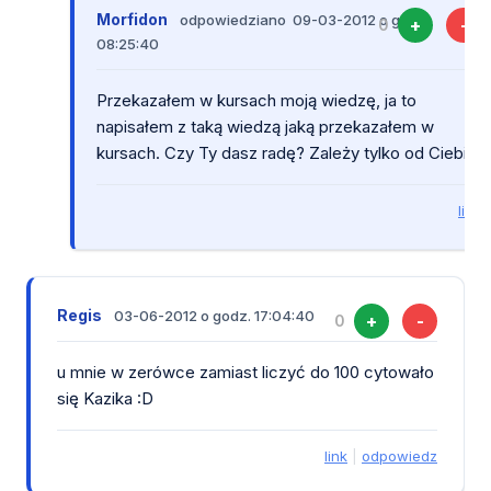
Morfidon
odpowiedziano 09-03-2012 o godz.
+
-
0
08:25:40
Przekazałem w kursach moją wiedzę, ja to
napisałem z taką wiedzą jaką przekazałem w
kursach. Czy Ty dasz radę? Zależy tylko od Ciebie.
link
Regis
03-06-2012 o godz. 17:04:40
+
-
0
u mnie w zerówce zamiast liczyć do 100 cytowało
się Kazika :D
link
|
odpowiedz