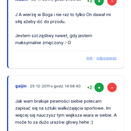
+
-
+3
J A wierzę w Boga i nie raz to tylko On dawał mi
siłę ażeby iść do przodu.
Jestem szczęśliwy nawet, gdy jestem
maksymalnie zmęczony :-D
link
|
odpowiedz
gaijin
25-12-2011 o godz. 14:58:40
+
-
+2
Jak wam brakuje pewności siebie polecam
zapisać się na sztuki walki/zajęcia sportowe. Im
więcej się nauczysz tym większa wiara w siebie. A
może to za dużo urazów głowy hehe :)