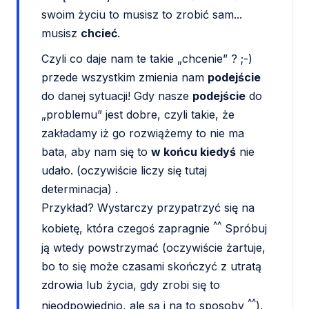
swoim życiu to musisz to zrobić sam...
musisz
chcieć
.
Czyli co daje nam te takie „chcenie” ? ;-)
przede wszystkim zmienia nam
podejście
do danej sytuacji! Gdy nasze
podejście
do
„problemu” jest dobre, czyli takie, że
zakładamy iż go rozwiążemy to nie ma
bata, aby nam się to
w końcu kiedyś
nie
udało. (oczywiście liczy się tutaj
determinacja) .
Przykład? Wystarczy przypatrzyć się na
^^
kobietę, która czegoś zapragnie
Spróbuj
ją wtedy powstrzymać (oczywiście żartuje,
bo to się może czasami skończyć z utratą
zdrowia lub życia, gdy zrobi się to
^^
nieodpowiednio, ale są i na to sposoby
).