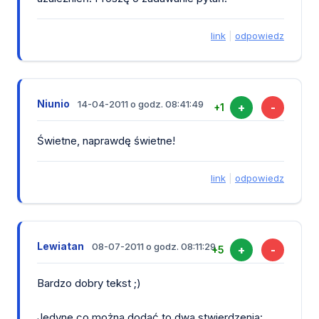
link
|
odpowiedz
Niunio
14-04-2011 o godz. 08:41:49
+
-
+1
Świetne, naprawdę świetne!
link
|
odpowiedz
Lewiatan
08-07-2011 o godz. 08:11:29
+
-
+5
Bardzo dobry tekst ;)
Jedyne co można dodać to dwa stwierdzenia: