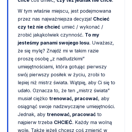
chce
coś umieć,
czy też jednak nie chce
.
W tym właśnie miejscu, jest podejmowana
przez nas najważniejsza decyzja!
Chcieć
czy też nie chcieć
umieć / wykonać /
zrobić jakąkolwiek czynność.
To my
jesteśmy panami swojego losu
. Uważasz,
że się mylę? Znajdź mi w takim razie
proszę osobę „z nadludzkimi”
umiejętnościami, która gotując pierwszy
swój pierwszy posiłek w życiu, zrobi to
lepiej niż mistrz świata. Wątpię, aby Ci się to
udało. Oznacza to, że ten „mistrz świata”
musiał ciężko
trenować, pracować
, aby
osiągnąć swoje nadzwyczajne umiejętności.
Jednak, aby
trenować, pracować
to
najpierw trzeba
CHCIEĆ
. Każdy ma wolną
wolę. Także jeżeli chcesz coś zmienić w