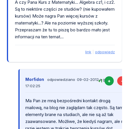
A czy Pana Kurs z Matematyki... Algebra cz1, i cz2.
Są to niektóre części ze studiów? (nie kupowałem
kursów) Może nagra Pan więcej kursów z
matematyki...? Ale na poziomie wyższej szkoły.
Przepraszam że tu to piszę bo bardzo mało jest
informacji na ten temat...
link
|
odpowiedz
Morfidon
odpowiedziano 09-02-2012 o godz.
+
-
+1
17:02:25
Ma Pan ze mną bezpośredni kontakt drogą
mailową, na blog nie zaglądam tak często. Są tam
elementy brane na studiach, ale nie są aż tak
zaawansowane. Możliwe, że kiedyś nagram, ale na
razie jestem w trakcie tworzenia kursów dot.