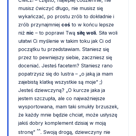
Ćwicz! – często, najlepiej codziennie, nie
musisz ćwiczyć długo, nie musisz się
wykańczać, po prostu zrób to dokładnie i
zrób przynajmniej
coś
to w końcu lepsze
niż
nic
– to poprawi Twą
siłę woli
. Siła woli
ułatwi Ci myślenie w takim toku jak Ci od
początku tu przedstawiam. Staniesz się
przez to pewniejszy siebie, zaczniesz się
doceniać. Jesteś facetem? Staniesz rano
popatrzysz się do lustra – „o jaką ja mam
zajebistą klatkę wszystkie są moje” ;)
Jesteś dziewczyną? „O kurcze jaka ja
jestem szczupła, ale co najważniejsze
wysportowana, mam taki smukły brzuszek,
że każdy mnie będzie chciał, może usłyszę
jakiś dobry komplement dzisiaj w moją
^^
stronę”
. Swoją drogą, dziewczyny nie