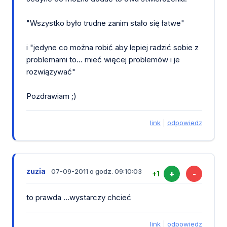
"Wszystko było trudne zanim stało się łatwe"
i "jedyne co można robić aby lepiej radzić sobie z
problemami to... mieć więcej problemów i je
rozwiązywać"
Pozdrawiam ;)
link
|
odpowiedz
zuzia
07-09-2011 o godz. 09:10:03
+
-
+1
to prawda ...wystarczy chcieć
link
|
odpowiedz