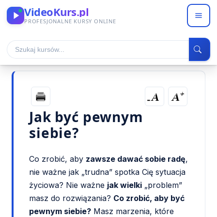
VideoKurs.pl
PROFESJONALNE KURSY ONLINE
Blog
->
Artykuły
->
Filozofia
->
Jak być pewnym siebie?
Jak być pewnym
siebie?
Co zrobić, aby
zawsze dawać sobie radę
,
nie ważne jak „trudna” spotka Cię sytuacja
życiowa? Nie ważne
jak wielki
„problem”
masz do rozwiązania?
Co zrobić, aby być
pewnym siebie?
Masz marzenia, które