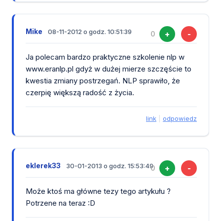
Mike
08-11-2012 o godz. 10:51:39
+
-
0
Ja polecam bardzo praktyczne szkolenie nlp w
www.eranlp.pl gdyż w dużej mierze szczęście to
kwestia zmiany postrzegań. NLP sprawiło, że
czerpię większą radość z życia.
link
|
odpowiedz
eklerek33
30-01-2013 o godz. 15:53:49
+
-
0
Może ktoś ma główne tezy tego artykułu ?
Potrzene na teraz :D