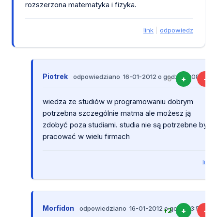
rozszerzona matematyka i fizyka.
link
|
odpowiedz
Piotrek
odpowiedziano 16-01-2012 o godz. 02:08:48
+
-
0
wiedza ze studiów w programowaniu dobrym
potrzebna szczególnie matma ale możesz ją
zdobyć poza studiami. studia nie są potrzebne by
pracować w wielu firmach
link
Morfidon
odpowiedziano 16-01-2012 o godz. 13:52:12
+
-
+2