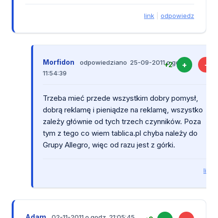
link
|
odpowiedz
Morfidon
odpowiedziano 25-09-2011 o godz.
+
-
+2
11:54:39
Trzeba mieć przede wszystkim dobry pomysł,
dobrą reklamę i pieniądze na reklamę, wszystko
zależy głównie od tych trzech czynników. Poza
tym z tego co wiem tablica.pl chyba należy do
Grupy Allegro, więc od razu jest z górki.
link
Adam
02-11-2011 o godz. 21:05:45