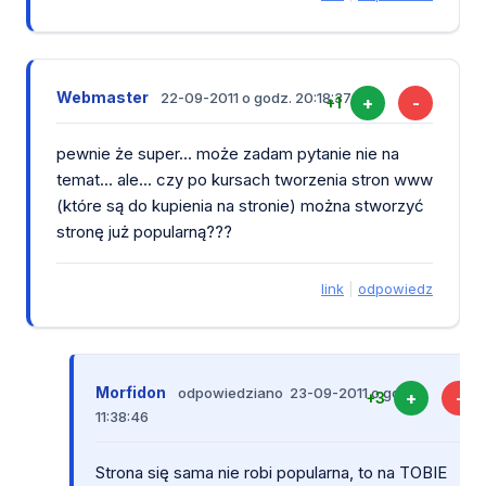
Webmaster
22-09-2011 o godz. 20:18:37
+
-
+1
pewnie że super... może zadam pytanie nie na
temat... ale... czy po kursach tworzenia stron www
(które są do kupienia na stronie) można stworzyć
stronę już popularną???
link
|
odpowiedz
Morfidon
odpowiedziano 23-09-2011 o godz.
+
-
+3
11:38:46
Strona się sama nie robi popularna, to na TOBIE