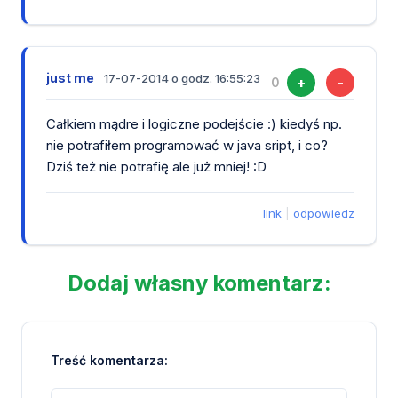
just me
17-07-2014 o godz. 16:55:23
+
-
0
Całkiem mądre i logiczne podejście :) kiedyś np.
nie potrafiłem programować w java sript, i co?
Dziś też nie potrafię ale już mniej! :D
link
|
odpowiedz
Dodaj własny komentarz:
Treść komentarza: