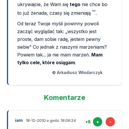
ukrywajcie, że Wam się
tego
nie chce bo
^^
to już żenada, czasy się zmieniają
.
Od teraz Twoje myśli powinny powoli
zacząć wyglądać tak: „wszystko jest
proste, dam sobie radę, jestem pewny
siebie” Co jednak z naszymi marzeniami?
Powiem tak... ja nie mam marzeń.
Mam
tylko cele, które osiągam
.
© Arkadiusz Włodarczyk
Komentarze
iam
18-12-2010 o godz. 19:06:24
+
-
+8