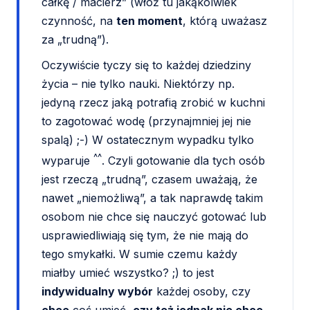
całkę / macierz” (włóż tu jakąkolwiek
czynność, na
ten moment
, którą uważasz
za „trudną”).
Oczywiście tyczy się to każdej dziedziny
życia – nie tylko nauki. Niektórzy np.
jedyną rzecz jaką potrafią zrobić w kuchni
to zagotować wodę (przynajmniej jej nie
spalą) ;-) W ostatecznym wypadku tylko
^^
wyparuje
. Czyli gotowanie dla tych osób
jest rzeczą „trudną”, czasem uważają, że
nawet „niemożliwą”, a tak naprawdę takim
osobom nie chce się nauczyć gotować lub
usprawiedliwiają się tym, że nie mają do
tego smykałki. W sumie czemu każdy
miałby umieć wszystko? ;) to jest
indywidualny wybór
każdej osoby, czy