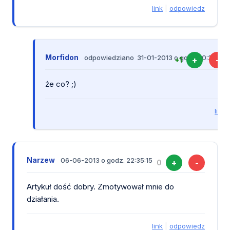
link
|
odpowiedz
Morfidon
odpowiedziano 31-01-2013 o godz. 10:23:12
+
-
+1
że co? ;)
link
Narzew
06-06-2013 o godz. 22:35:15
+
-
0
Artykuł dość dobry. Zmotywował mnie do
działania.
link
|
odpowiedz