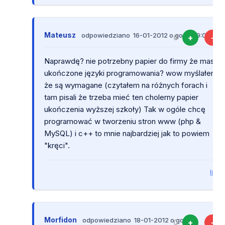
Mateusz
odpowiedziano 16-01-2012 o godz. 19:05:36
+
-
0
Naprawdę? nie potrzebny papier do firmy że masz
ukończone języki programowania? wow myślałem
że są wymagane (czytałem na różnych forach i
tam pisali że trzeba mieć ten cholerny papier
ukończenia wyższej szkoły) Tak w ogóle chcę
programować w tworzeniu stron www (php &
MySQL) i c++ to mnie najbardziej jak to powiem
"kręci".
link
Morfidon
odpowiedziano 18-01-2012 o godz.
+
-
0